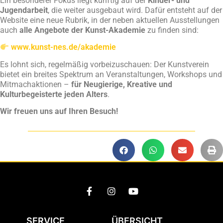
Ein besonderer Fokus liegt künftig auf der
Kinder- und
Jugendarbeit
, die weiter ausgebaut wird. Dafür entsteht auf der
Website eine neue Rubrik, in der neben aktuellen Ausstellungen
auch
alle Angebote der Kunst-Akademie
zu finden sind:
www.kunst-nes.de/akademie
Es lohnt sich, regelmäßig vorbeizuschauen: Der Kunstverein
bietet ein breites Spektrum an Veranstaltungen, Workshops und
Mitmachaktionen –
für Neugierige, Kreative und
Kulturbegeisterte jeden Alters
.
Wir freuen uns auf Ihren Besuch!
SERVICE
ÜBERSICHT