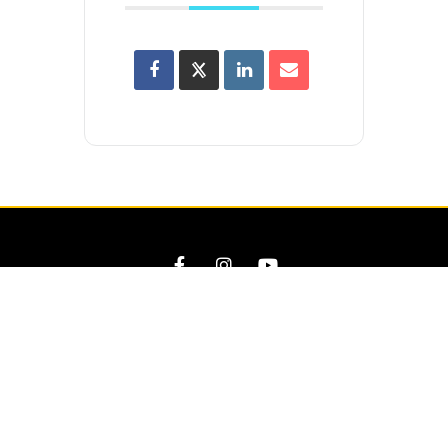
SERVICE
ÜBERSICHT
Datenschutz
Ausstellungen
Impressum
Artists
Satzung
Veranstaltungen
Mitgliedsantrag
Kontakt