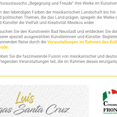
lturaustauschs „Begegnung und Freude“ ihre Werke im Kunstvere
n den lebendigen Farben der mexikanischen Landschaft bis hin z
d politischen Themen, die das Land prägen, spiegeln die Werke di
 Künstler die Vielfalt und Kreativität Mexikos wider.
suchen Sie den Kunstverein Bad Neustadt und entdecken Sie di
serer speziell ausgewählten Künstlerinnen und Künstler. Begleite
annenden Reise durch die
Veranstaltungen im Rahmen des Kul
eude.
leben Sie die faszinierende Fusion von mexikanischer und deut
fregenden Veranstaltungen teil, die im Rahmen dieses einzigarti