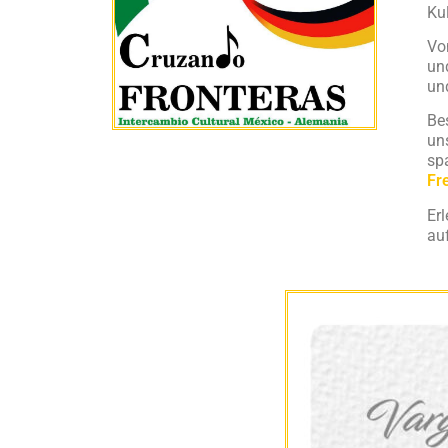
Ku
Vo
un
und
Be
un
sp
Fr
Er
au