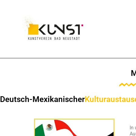
M
Deutsch-Mexikanischer
Kulturaustaus
In
Au