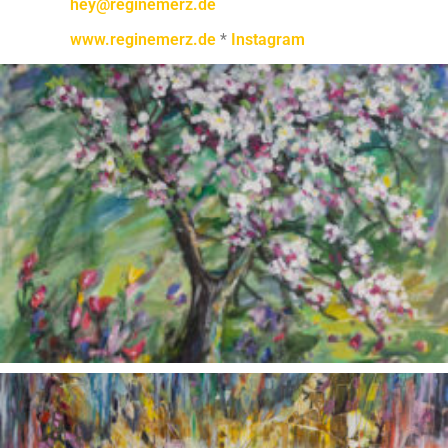
hey@reginemerz.de
www.reginemerz.de
*
Instagram