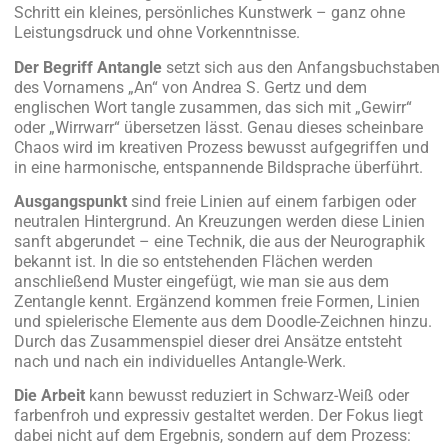
Schritt ein kleines, persönliches Kunstwerk – ganz ohne
Leistungsdruck und ohne Vorkenntnisse.
Der Begriff Antangle
setzt sich aus den Anfangsbuchstaben
des Vornamens „An“ von Andrea S. Gertz und dem
englischen Wort tangle zusammen, das sich mit „Gewirr“
oder „Wirrwarr“ übersetzen lässt. Genau dieses scheinbare
Chaos wird im kreativen Prozess bewusst aufgegriffen und
in eine harmonische, entspannende Bildsprache überführt.
Ausgangspunkt
sind freie Linien auf einem farbigen oder
neutralen Hintergrund. An Kreuzungen werden diese Linien
sanft abgerundet – eine Technik, die aus der Neurographik
bekannt ist. In die so entstehenden Flächen werden
anschließend Muster eingefügt, wie man sie aus dem
Zentangle kennt. Ergänzend kommen freie Formen, Linien
und spielerische Elemente aus dem Doodle-Zeichnen hinzu.
Durch das Zusammenspiel dieser drei Ansätze entsteht
nach und nach ein individuelles Antangle-Werk.
Die Arbeit
kann bewusst reduziert in Schwarz-Weiß oder
farbenfroh und expressiv gestaltet werden. Der Fokus liegt
dabei nicht auf dem Ergebnis, sondern auf dem Prozess: