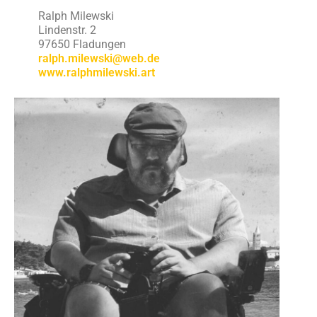
Ralph Milewski
Lindenstr. 2
97650 Fladungen
ralph.milewski@web.de
www.ralphmilewski.art