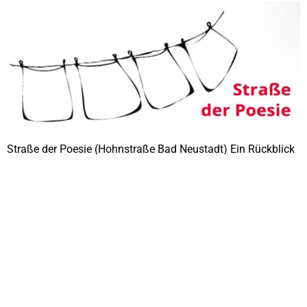
Straße der Poesie (Hohnstraße Bad Neustadt) Ein Rückblick
zum Kunstprojekt im öffentlichen Raum Das Poesie-Projekt
„Straße der Poesie“ bringt Poesie in den öffentlichen Raum.
Unter der Leitung der Hamburger Künstlerin Viola Livera
wurde die Hohnstraße im Juli 2024 in eine Galerie
verwandelt, in der poetische Worte der Bürger und
Geschäftsleute auf Kopfkissenbezüge geschrieben und
ausgestellt […]
Weiter
→